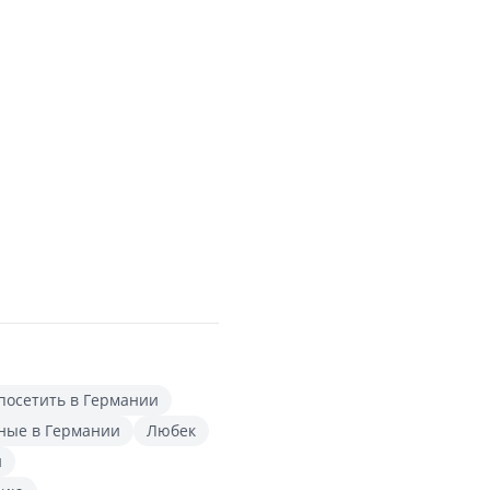
посетить в Германии
дные в Германии
Любек
и