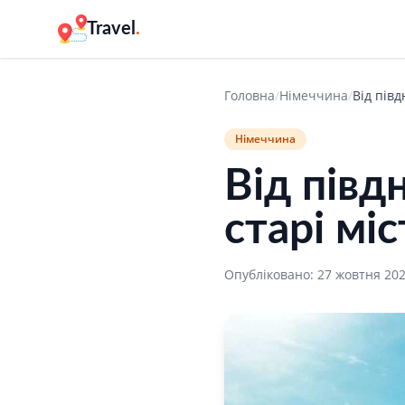
Travel
.
Головна
/
Німеччина
/
Від півд
Німеччина
Від півд
старі мі
Опубліковано: 27 жовтня 20