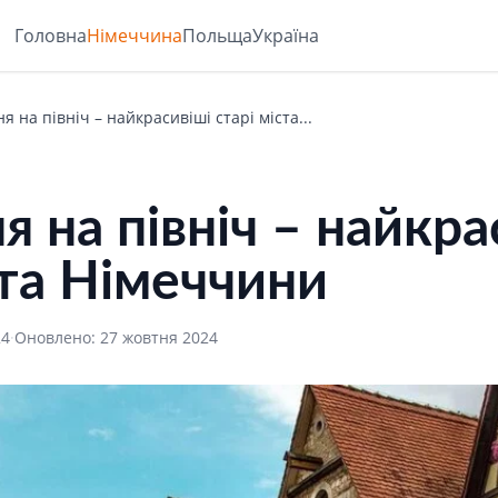
Головна
Німеччина
Польща
Україна
ня на північ – найкрасивіші старі міста...
ня на північ – найкра
ста Німеччини
24
·
Оновлено: 27 жовтня 2024