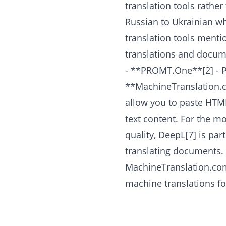
translation tools rathe
Russian to Ukrainian wh
translation tools menti
translations and docume
- **PROMT.One**[2] - Pr
**MachineTranslation.c
allow you to paste HTML
text content. For the m
quality, DeepL[7] is par
translating documents. 
MachineTranslation.com[
machine translations f