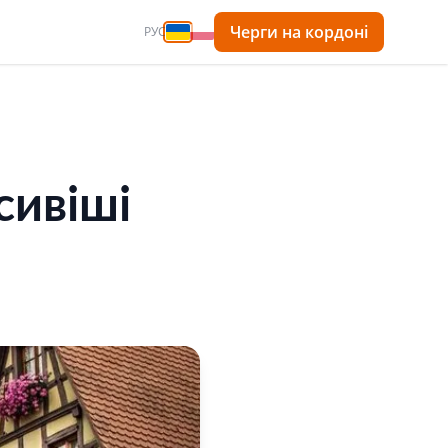
Черги на кордоні
РУС
сивіші