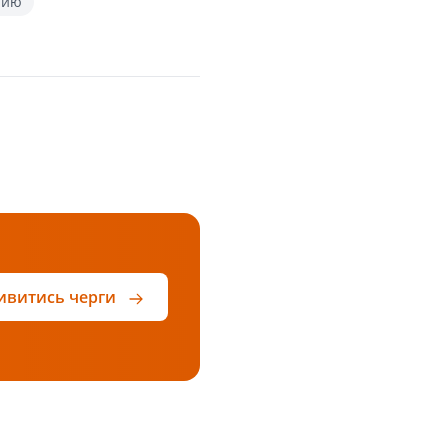
нию
ивитись черги