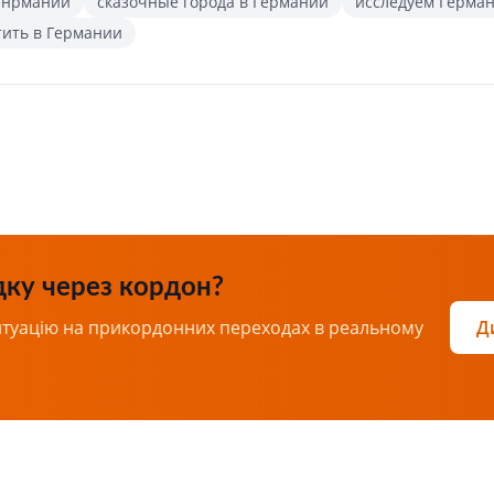
Генрмании
сказочные города в Германии
исследуем Герма
тить в Германии
дку через кордон?
итуацію на прикордонних переходах в реальному
Д