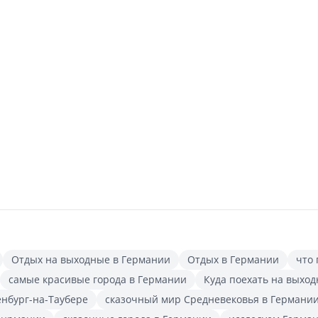
Отдых на выходные в Германии
Отдых в Германии
что 
самые красивые города в Германии
Куда поехать на выхо
енбург-на-Таубере
сказочный мир Средневековья в Германи