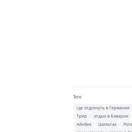
Теги:
где отдохнуть в Германии
Трир
отдых в Баварии
Айнбек
Шильтах
Рот