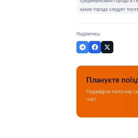
средневековые города в 
какие города следует посе
Поділитись:
Плануєте поїз
Перевірте поточну с
часі