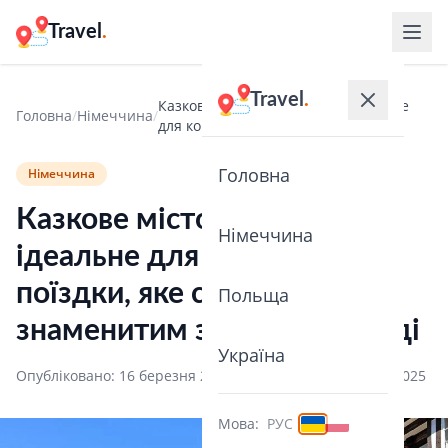
Travel
.
Travel
.
Казкове місто в Німеччині, ідеальне
Головна
/
Німеччина
/
для короткої...
Головна
Німеччина
Казкове місто в Німеччині,
Німеччина
ідеальне для короткої
поїздки, яке стало
Польща
знаменитим завдяки легенді
Україна
Опубліковано: 16 березня 2025
·
Оновлено: 16 березня 2025
Мова:
РУС