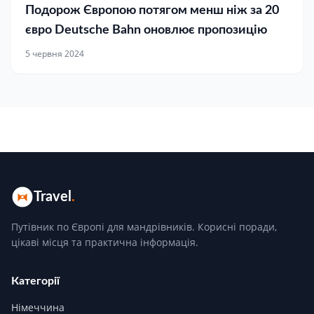
Подорож Європою потягом менш ніж за 20
євро Deutsche Bahn оновлює пропозицію
5 червня 2024
Travel
.
Путівник по Європі для мандрівників. Корисні поради,
цікаві місця та практична інформація.
Категорії
Німеччина