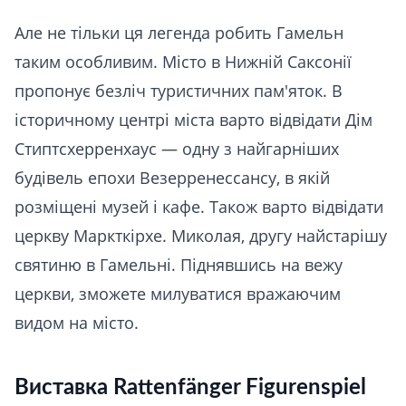
Але не тільки ця легенда робить Гамельн
таким особливим. Місто в Нижній Саксонії
пропонує безліч туристичних пам'яток. В
історичному центрі міста варто відвідати Дім
Стиптсхерренхаус — одну з найгарніших
будівель епохи Везерренессансу, в якій
розміщені музей і кафе. Також варто відвідати
церкву Маркткірхе. Миколая, другу найстарішу
святиню в Гамельні. Піднявшись на вежу
церкви, зможете милуватися вражаючим
видом на місто.
Виставка Rattenfänger Figurenspiel