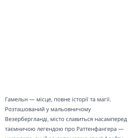
Гамельн — місце, повне історії та магії.
Розташований у мальовничому
Везербергланді, місто славиться насамперед
таємничою легендою про Раттенфангера —