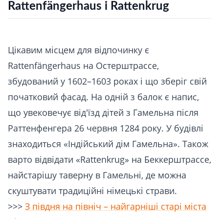
Rattenfängerhaus і Rattenkrug
Цікавим місцем для відпочинку є
Rattenfängerhaus на Остерштрассе,
збудований у 1602–1603 роках і що зберіг свій
початковий фасад. На одній з балок є напис,
що увековечує від'їзд дітей з Гамельна після
Раттенфенгера 26 червня 1284 року. У будівлі
знаходиться «Індійський дім Гамельна». Також
варто відвідати «Rattenkrug» на Беккерштрассе,
найстарішу таверну в Гамельні, де можна
скуштувати традиційні німецькі страви.
>>>
З півдня на північ – найгарніші старі міста