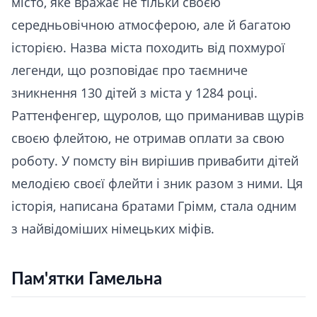
місто, яке вражає не тільки своєю
середньовічною атмосферою, але й багатою
історією. Назва міста походить від похмурої
легенди, що розповідає про таємниче
зникнення 130 дітей з міста у 1284 році.
Раттенфенгер, щуролов, що приманивав щурів
своєю флейтою, не отримав оплати за свою
роботу. У помсту він вирішив привабити дітей
мелодією своєї флейти і зник разом з ними. Ця
історія, написана братами Грімм, стала одним
з найвідоміших німецьких міфів.
Пам'ятки Гамельна