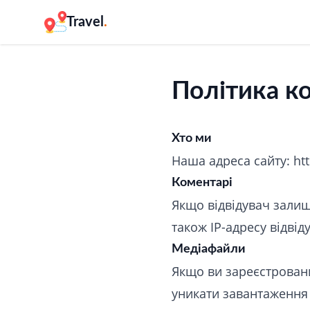
Travel
.
Політика к
Хто ми
Наша адреса сайту: http
Коментарі
Якщо відвідувач залиш
також IP-адресу відвід
Медіафайли
Якщо ви зареєстровани
уникати завантаження 