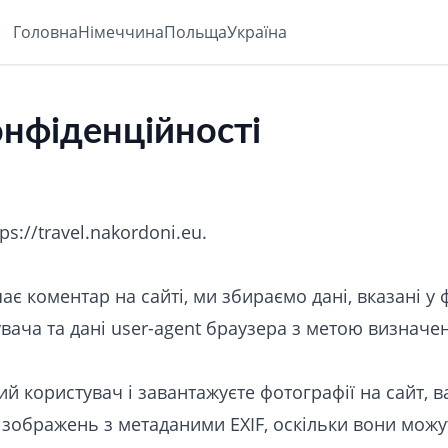
Головна
Німеччина
Польща
Україна
онфіденційності
s://travel.nakordoni.eu.
ає коментар на сайті, ми збираємо дані, вказані у 
увача та дані user-agent браузера з метою визначе
й користувач і завантажуєте фотографії на сайт, 
зображень з метаданими EXIF, оскільки вони можу