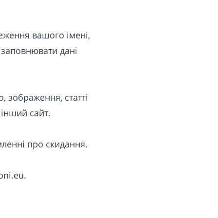
еження вашого імені,
е заповнювати дані
, зображення, статті
 інший сайт.
мленні про скидання.
oni.eu
.