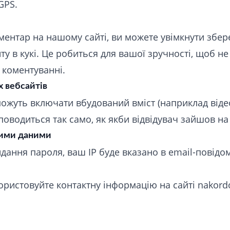
GPS.
ентар на нашому сайті, ви можете увімкнути збер
ту в кукі. Це робиться для вашої зручності, щоб н
 коментуванні.
х вебсайтів
 можуть включати вбудований вміст (наприклад відео
поводиться так само, як якби відвідувач зайшов на
шими даними
дання пароля, ваш IP буде вказано в email-повідо
користовуйте контактну інформацію на сайті
nakord