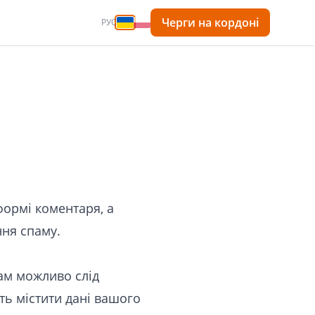
Черги на кордоні
РУС
формі коментаря, а
ння спаму.
вам можливо слід
ть містити дані вашого